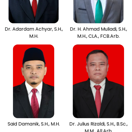
Dr. Adardam Achyar, S.H.,
Dr. H. Ahmad Muliadi, S.H.,
M.H.
M.H., CLA., FCB.Arb.
Said Damanik, S.H., M.H.
Dr. Julius Rizaldi, S.H., B.Sc.,
M.M., All.Arb.